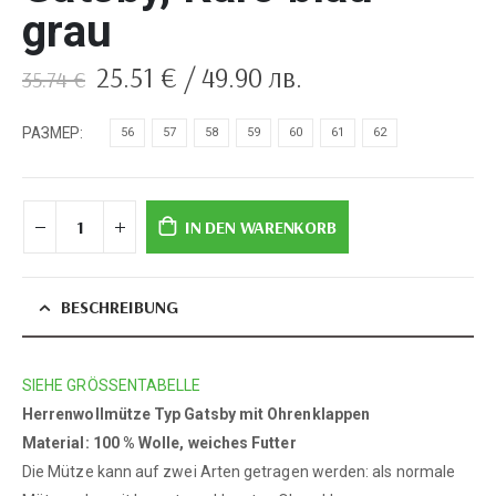
grau
Ursprünglicher
Aktueller
25.51
€
/ 49.90 лв.
35.74
€
Preis
Preis
war:
ist:
РАЗМЕР
56
57
58
59
60
61
62
35.74 €
25.51 €.
IN DEN WARENKORB
BESCHREIBUNG
SIEHE GRÖSSENTABELLE
Herrenwollmütze Typ Gatsby mit Ohrenklappen
Material: 100 % Wolle, weiches Futter
Die Mütze kann auf zwei Arten getragen werden: als normale