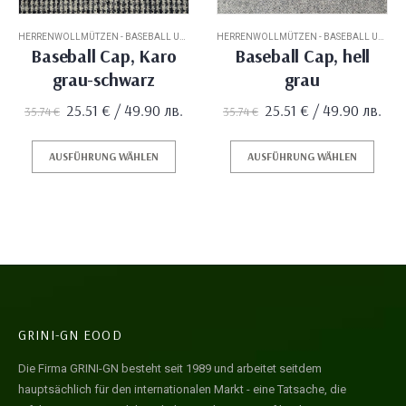
HERRENWOLLMÜTZEN - BASEBALL UND GATSBY
HERRENWOLLMÜTZEN - BASEBALL UND GATSBY
Baseball Cap, Karo
Baseball Cap, hell
grau-schwarz
grau
Ursprünglicher
Aktueller
Ursprünglicher
Aktueller
25.51
€
/ 49.90 лв.
25.51
€
/ 49.90 лв.
35.74
€
35.74
€
Preis
Preis
Preis
Preis
war:
ist:
war:
ist:
35.74 €
25.51 €.
35.74 €
25.51 €.
AUSFÜHRUNG WÄHLEN
AUSFÜHRUNG WÄHLEN
GRINI-GN EOOD
Die Firma GRINI-GN besteht seit 1989 und arbeitet seitdem
hauptsächlich für den internationalen Markt - eine Tatsache, die