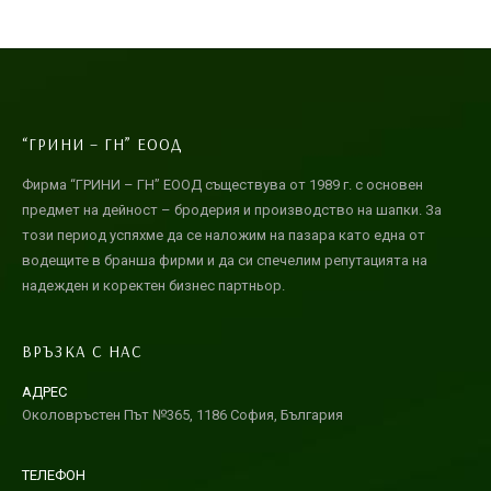
“ГРИНИ – ГН” ЕООД
Фирма “ГРИНИ – ГН” ЕООД съществува от 1989 г. с основен
предмет на дейност – бродерия и производство на шапки. За
този период успяхме да се наложим на пазара като една от
водещите в бранша фирми и да си спечелим репутацията на
надежден и коректен бизнес партньор.
ВРЪЗКА С НАС
АДРЕС
Околовръстен Път №365, 1186 София, България
ТЕЛЕФОН