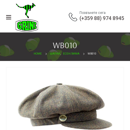
Позвънете сега
(+359 88) 974 8945
WB010
HOME
ШАПКИ
,
ЕСЕН/ЗИМА
WB010