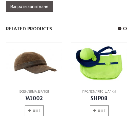
RELATED PRODUCTS
ПРОЛЕТ/ЛЯТО
,
ШАПКИ
ЕСЕН/ЗИМА
,
ШАПКИ
SHP08
WU015
ОЩЕ
ОЩЕ