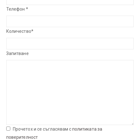
Телефон *
Количество*
Запитване
Прочетох и се съгласявам с
политиката за
поверителност