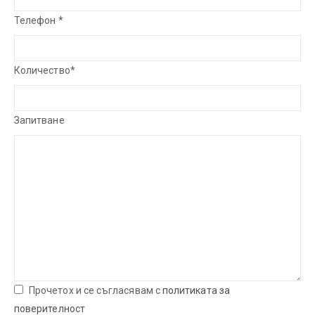
Телефон *
Количество*
Запитване
Прочетох и се съгласявам с
политиката за
поверителност