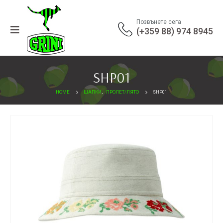
Позвънете сега
(+359 88) 974 8945
SHP01
HOME
ШАПКИ
,
ПРОЛЕТ/ЛЯТО
SHP01