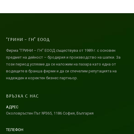
“ГРИНИ – ГН” ЕООД
Фирма “ГРИНИ – ГН” ЕООД съществува от 1989 г. с основен
предмет на дейност – бродерия и производство на шапки. За
този период успяхме да се наложим на пазара като една от
водещите в бранша фирми и да си спечелим репутацията на
надежден и коректен бизнес партньор.
ВРЪЗКА С НАС
АДРЕС
Околовръстен Път №365, 1186 София, България
ТЕЛЕФОН