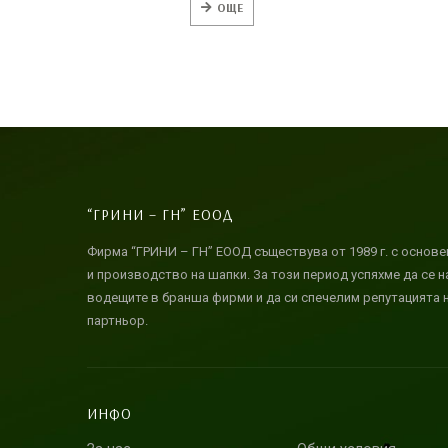
ОЩЕ
“ГРИНИ – ГН” ЕООД
Фирма “ГРИНИ – ГН” ЕООД съществува от 1989 г. с основе
и производство на шапки. За този период успяхме да се 
водещите в бранша фирми и да си спечелим репутацията 
партньор.
ИНФО