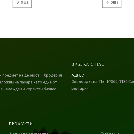
ОЩЕ
ОЩЕ
ВРЪЗКА С НАС
н предмет на дейност – бродерия
АДРЕС
Околовръстен Път №365, 1186 Со
наложим на пазара като една от
България
на надежден и коректен бизнес
ПРОДУКТИ