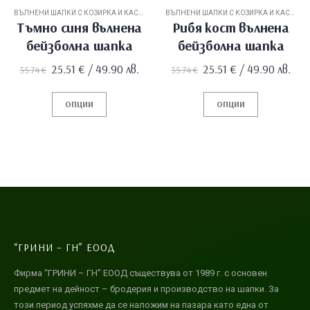
ВЪЛНЕНИ ШАПКИ С КОЗИРКА И КАСКЕТИ
ВЪЛНЕНИ ШАПКИ С КОЗИРКА И КАСКЕТИ
Тъмно синя вълнена
Рибя кост вълнена
бейзболна шапка
бейзболна шапка
Original
Текущата
Original
Текущата
25.51
€
/ 49.90 лв.
25.51
€
/ 49.90 лв.
35.74
€
35.74
€
price
цена
price
цена
was:
е:
was:
е:
35.74 €.
25.51 €.
35.74 €.
25.51 €.
ОПЦИИ
ОПЦИИ
“ГРИНИ – ГН” ЕООД
Фирма “ГРИНИ – ГН” ЕООД съществува от 1989 г. с основен
предмет на дейност – бродерия и производство на шапки. За
този период успяхме да се наложим на пазара като една от