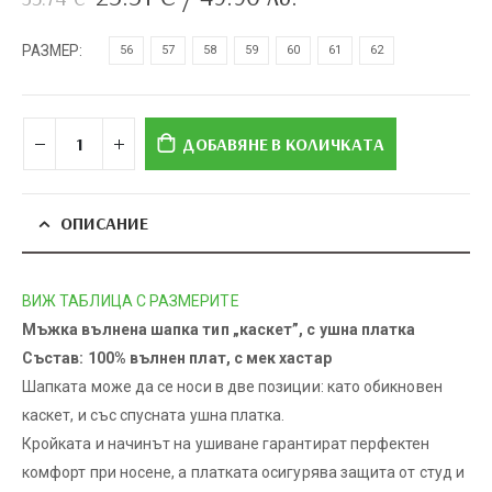
price
цена
was:
е:
РАЗМЕР
56
57
58
59
60
61
62
35.74 €.
25.51 €.
ДОБАВЯНЕ В КОЛИЧКАТА
ОПИСАНИЕ
ВИЖ ТАБЛИЦА С РАЗМЕРИТЕ
Мъжка вълнена шапка тип „каскет”, с ушна платка
Състав: 100% вълнен плат, с мек хастар
Шапката може да се носи в две позиции: като обикновен
каскет, и със спусната ушна платка.
Кройката и начинът на ушиване гарантират перфектен
комфорт при носене, а платката осигурява защита от студ и