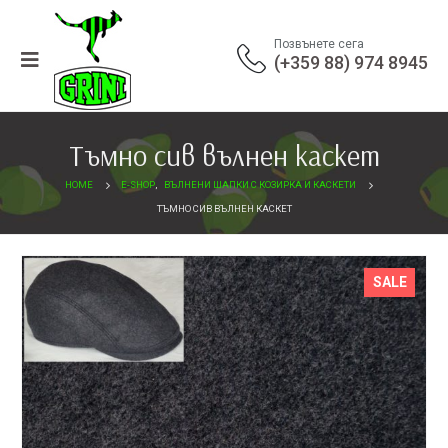
Позвънете сега
(+359 88) 974 8945
Тъмно сив вълнен каскет
HOME
E-SHOP
,
ВЪЛНЕНИ ШАПКИ С КОЗИРКА И КАСКЕТИ
ТЪМНО СИВ ВЪЛНЕН КАСКЕТ
SALE