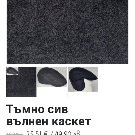
Тъмно сив
вълнен каскет
Original
Текущата
25.51
€
/ 49.90 лв.
35.74
€