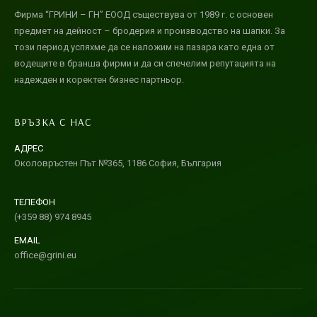
Фирма “ГРИНИ – ГН” ЕООД съществува от 1989 г. с основен
предмет на дейност – бродерия и производство на шапки. За
този период успяхме да се наложим на пазара като една от
водещите в бранша фирми и да си спечелим репутацията на
надежден и коректен бизнес партньор.
ВРЪЗКА С НАС
АДРЕС
Околовръстен Път №365, 1186 София, България
ТЕЛЕФОН
(+359 88) 974 8945
EMAIL
office@grini.eu