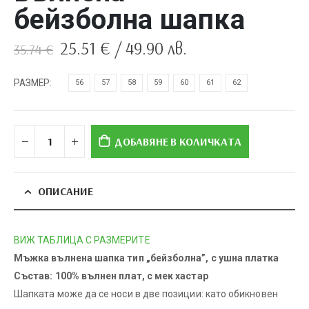
бейзболна шапка
Original
Текущата
25.51
€
/ 49.90 лв.
35.74
€
price
цена
was:
е:
РАЗМЕР
56
57
58
59
60
61
62
35.74 €.
25.51 €.
ДОБАВЯНЕ В КОЛИЧКАТА
ОПИСАНИЕ
ВИЖ ТАБЛИЦА С РАЗМЕРИТЕ
Мъжка вълнена шапка тип „бейзболна”, с ушна платка
Състав: 100% вълнен плат, с мек хастар
Шапката може да се носи в две позиции: като обикновен