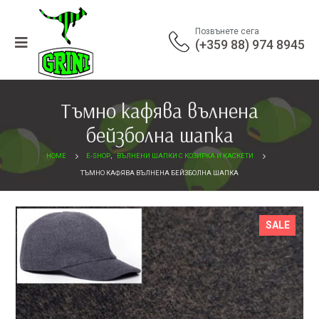
Позвънете сега
(+359 88) 974 8945
Тъмно кафява вълнена
бейзболна шапка
HOME
E-SHOP
,
ВЪЛНЕНИ ШАПКИ С КОЗИРКА И КАСКЕТИ
ТЪМНО КАФЯВА ВЪЛНЕНА БЕЙЗБОЛНА ШАПКА
SALE