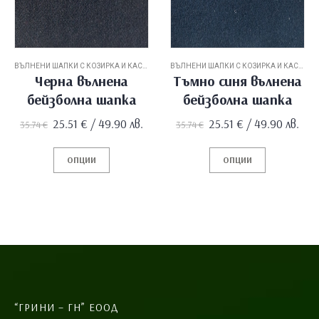
ВЪЛНЕНИ ШАПКИ С КОЗИРКА И КАСКЕТИ
ВЪЛНЕНИ ШАПКИ С КОЗИРКА И КАСКЕТИ
Черна вълнена
Тъмно синя вълнена
бейзболна шапка
бейзболна шапка
Original
Текущата
Original
Текущата
25.51
€
/ 49.90 лв.
25.51
€
/ 49.90 лв.
35.74
€
35.74
€
price
цена
price
цена
was:
е:
was:
е:
35.74 €.
25.51 €.
35.74 €.
25.51 €.
ОПЦИИ
ОПЦИИ
“ГРИНИ – ГН” ЕООД