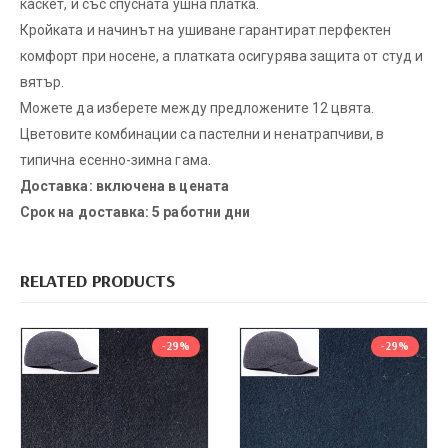
каскет, и със спусната ушна платка.
Кройката и начинът на ушиване гарантират перфектен
комфорт при носене, а платката осигурява защита от студ и
вятър.
Можете да изберете между предложените 12 цвята.
Цветовите комбинации са пастелни и ненатрапчиви, в
типична есенно-зимна гама.
Доставка: включена в цената
Срок на доставка: 5 работни дни
RELATED PRODUCTS
-29%
-29%