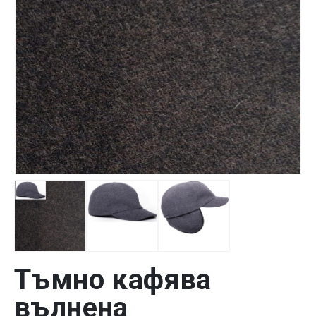
Тъмно кафява
вълнена