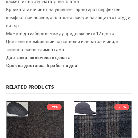
каскет, и със спусната ушна платка.
Кройката и начинът на ушиване гарантират перфектен
комфорт при носене, а платката осигурява защита от студ и
вятър.
Можете да изберете между предложените 12 цвята.
Цветовите комбинации са пастелни и ненатрапчиви, в
типична есенно-зимна гама.
Доставка: включена в цената
Срок на доставка: 5 работни дни
RELATED PRODUCTS
-29%
-29%