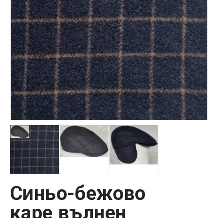
Синьо-бежово
каре вълнен