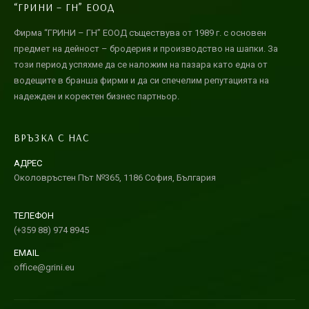
“ГРИНИ – ГН” ЕООД
Фирма “ГРИНИ – ГН” ЕООД съществува от 1989 г. с основен
предмет на дейност – бродерия и производство на шапки. За
този период успяхме да се наложим на пазара като една от
водещите в бранша фирми и да си спечелим репутацията на
надежден и коректен бизнес партньор.
ВРЪЗКА С НАС
АДРЕС
Околовръстен Път №365, 1186 София, България
ТЕЛЕФОН
(+359 88) 974 8945
EMAIL
office@grini.eu