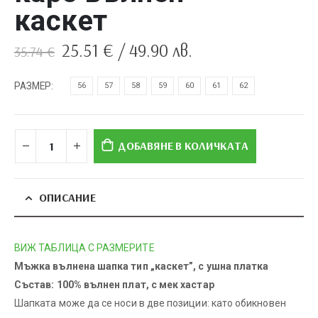
каскет
Original
Текущата
25.51
€
/ 49.90 лв.
35.74
€
price
цена
was:
е:
РАЗМЕР
56
57
58
59
60
61
62
35.74 €.
25.51 €.
ДОБАВЯНЕ В КОЛИЧКАТА
ОПИСАНИЕ
ВИЖ ТАБЛИЦА С РАЗМЕРИТЕ
Мъжка вълнена шапка тип „каскет”, с ушна платка
Състав: 100% вълнен плат, с мек хастар
Шапката може да се носи в две позиции: като обикновен