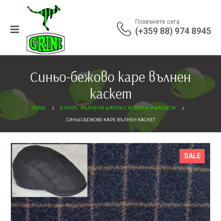
Позвънете сега
(+359 88) 974 8945
Синьо-бежово каре вълнен
каскет
HOME
E-SHOP
,
ВЪЛНЕНИ ШАПКИ С КОЗИРКА И КАСКЕТИ
СИНЬО-БЕЖОВО КАРЕ ВЪЛНЕН КАСКЕТ
SALE