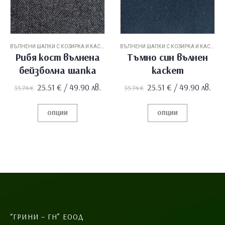
ВЪЛНЕНИ ШАПКИ С КОЗИРКА И КАСКЕТИ
ВЪЛНЕНИ ШАПКИ С КОЗИРКА И КАСКЕТИ
Рибя кост вълнена
Тъмно син вълнен
бейзболна шапка
каскет
Original
Текущата
Original
Текущата
25.51
€
/ 49.90 лв.
25.51
€
/ 49.90 лв.
35.74
€
35.74
€
price
цена
price
цена
was:
е:
was:
е:
35.74 €.
25.51 €.
35.74 €.
25.51 €.
ОПЦИИ
ОПЦИИ
“ГРИНИ – ГН” ЕООД