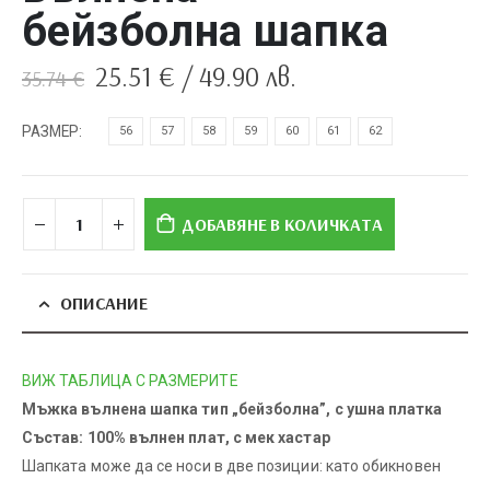
бейзболна шапка
Original
Текущата
25.51
€
/ 49.90 лв.
35.74
€
price
цена
was:
е:
РАЗМЕР
56
57
58
59
60
61
62
35.74 €.
25.51 €.
ДОБАВЯНЕ В КОЛИЧКАТА
ОПИСАНИЕ
ВИЖ ТАБЛИЦА С РАЗМЕРИТЕ
Мъжка вълнена шапка тип „бейзболна”, с ушна платка
Състав: 100% вълнен плат, с мек хастар
Шапката може да се носи в две позиции: като обикновен