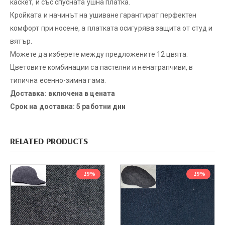
каскет, и със спусната ушна платка.
Кройката и начинът на ушиване гарантират перфектен
комфорт при носене, а платката осигурява защита от студ и
вятър.
Можете да изберете между предложените 12 цвята.
Цветовите комбинации са пастелни и ненатрапчиви, в
типична есенно-зимна гама.
Доставка: включена в цената
Срок на доставка: 5 работни дни
RELATED PRODUCTS
-29%
-29%