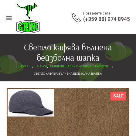
Позвънете сега
(+359 88) 974 8945
Светло кафява вълнена
бейзболна шапка
HOME
E-SHOP
,
ВЪЛНЕНИ ШАПКИ С КОЗИРКА И КАСКЕТИ
СВЕТЛО КАФЯВА ВЪЛНЕНА БЕЙЗБОЛНА ШАПКА
SALE