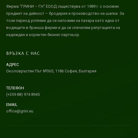
Фирма “ГРИНИ – ГН” ЕООД съществува от 1989 г. с основен
предмет на дейност – бродерия и производство на шапки. За
този период успяхме да се наложим на пазара като една от
водещите в бранша фирми и да си спечелим репутацията на
надежден и коректен бизнес партньор.
ВРЪЗКА С НАС
АДРЕС
Околовръстен Път №365, 1186 София, България
ТЕЛЕФОН
(+359 88) 974 8945
EMAIL
office@grini.eu