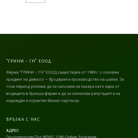
“ГРИНИ – ГН” ЕООД
Фирма “ГРИНИ – ГН” ЕООД съществува от 1989 г. с основен
предмет на дейност – бродерия и производство на шапки. За
този период успяхме да се наложим на пазара като една от
водещите в бранша фирми и да си спечелим репутацията на
надежден и коректен бизнес партньор.
ВРЪЗКА С НАС
АДРЕС
Околовръстен Път №365, 1186 София, България