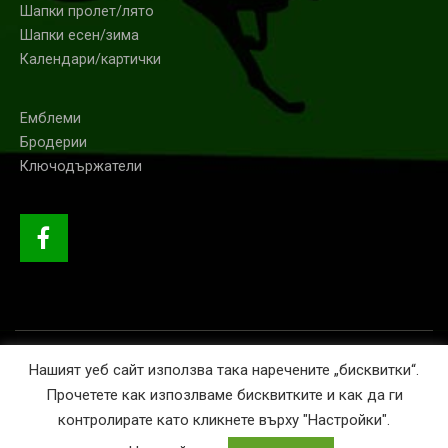
Шапки пролет/лято
Шапки есен/зима
Календари/картички
Емблеми
Бродерии
Ключодържатели
© GRINI 2020. Всички права запазени.
Нашият уеб сайт използва така наречените „бисквитки“.
Прочетете как изпозлваме бисквитките и как да ги
контролирате като кликнете върху "Настройки".
This site is registered on
wpml.org
as a development site. Switch to a production
site key to
remove this banner
.