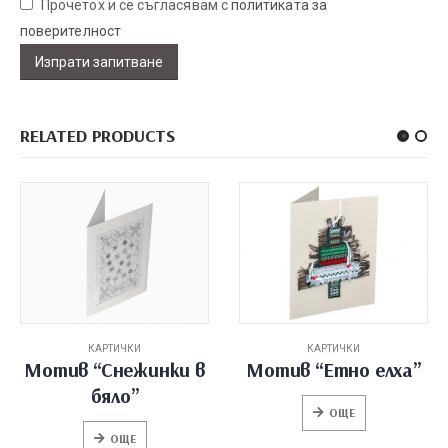
Прочетох и се съгласявам с
политиката за
поверителност
RELATED PRODUCTS
КАРТИЧКИ
КАРТИЧКИ
в
Мотив “Етно елха”
Мотив “Ангел”
ОЩЕ
ОЩЕ