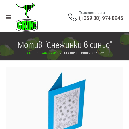
Позвънете сега
(+359 88) 974 8945
Мотив “Снежинки в синьо”
HOME
КАРТИЧКИ
МОТИВ “СНЕЖИНКИ В СИНЬО”