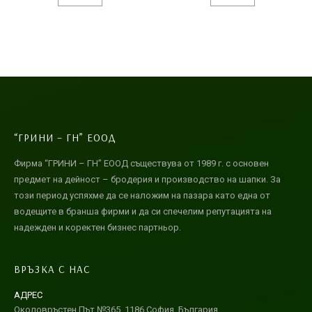
“ГРИНИ – ГН” ЕООД
Фирма “ГРИНИ – ГН” ЕООД съществува от 1989 г. с основен
предмет на дейност – бродерия и производство на шапки. За
този период успяхме да се наложим на пазара като една от
водещите в бранша фирми и да си спечелим репутацията на
надежден и коректен бизнес партньор.
ВРЪЗКА С НАС
АДРЕС
Околовръстен Път №365, 1186 София, България