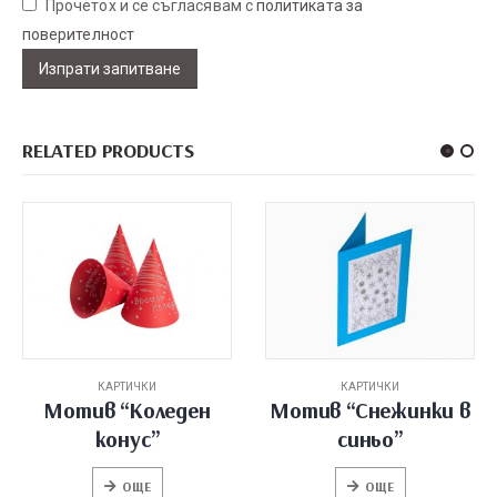
Прочетох и се съгласявам с
политиката за
поверителност
RELATED PRODUCTS
КАРТИЧКИ
КАРТИЧКИ
Мотив “Снежинки в
Мотив “Великденско
синьо”
яйце”
ОЩЕ
ОЩЕ