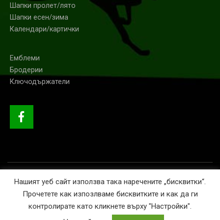
Шапки пролет/лято
Шапки есен/зима
Календари/картички
Емблеми
Бродерии
Ключодържатели
© GRINI 2020. Всички права запазени.
Нашият уеб сайт използва така наречените „бисквитки“.
Прочетете как изпозлваме бисквитките и как да ги
контролирате като кликнете върху "Настройки".
This site is registered on
wpml.org
as a development site. Switch to a production