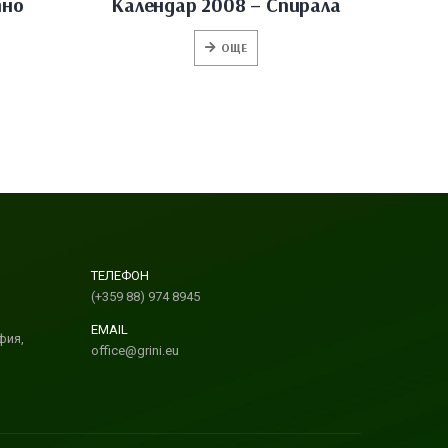
тно
Календар 2008 – Спирала
ОЩЕ
ТЕЛЕФОН
(+359 88) 974 8945
EMAIL
фия,
office@grini.eu