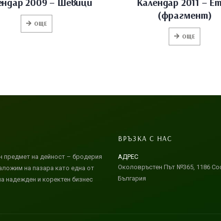
ендар 2009 – Шевици
Календар 2011 – Е
(фрагмент)
ОЩЕ
ОЩЕ
ВРЪЗКА С НАС
н предмет на дейност – бродерия
АДРЕС
Околовръстен Път №365, 1186 Со
наложим на пазара като една от
България
на надежден и коректен бизнес