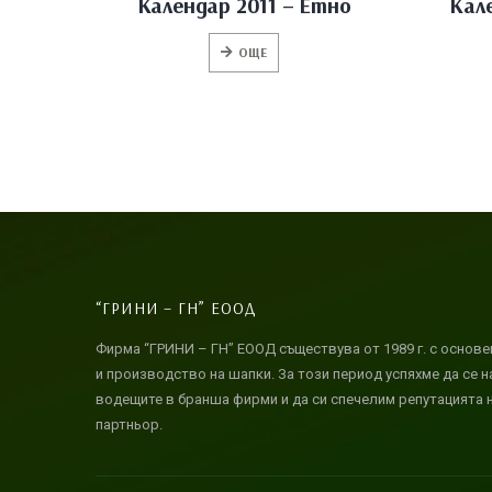
Календар 2011 – Етно
Кал
ОЩЕ
“ГРИНИ – ГН” ЕООД
Фирма “ГРИНИ – ГН” ЕООД съществува от 1989 г. с основе
и производство на шапки. За този период успяхме да се 
водещите в бранша фирми и да си спечелим репутацията 
партньор.