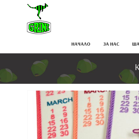
НАЧАЛО
ЗА НАС
ША
К