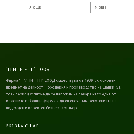
древността
ОЩЕ
ОЩЕ
“ГРИНИ – ГН” ЕООД
Фирма “ГРИНИ – ГН” ЕООД съществува от 1989 г. с основен
предмет на дейност – бродерия и производство на шапки. За
този период успяхме да се наложим на пазара като една от
водещите в бранша фирми и да си спечелим репутацията на
надежден и коректен бизнес партньор.
ВРЪЗКА С НАС